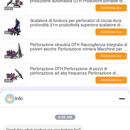
produzione automatica DTH Produttore portatile di
piattaforme di produzione per l'estrazione mineraria
Richiesta ora
Scalatore di foratura per perforatori di roccia dura
profondità 21m produttività superiore scalatore di
miniera scalatore di miniera
Richiesta ora
Perforazione idraulica DTH Raccoglienza integrata di
polveri secche Perforazione miniera Macchine per la
perforazione
Richiesta ora
Perforazione DTH Perforazione di pozzi di
perforazione ad alta frequenza Perforazione di
superfici
Richiesta ora
Piattaforma di produzione cingolata compatta con
design a cabina Piattaforma di produzione ad alta
Info
velocità per fori di scoppio Piattaforma di produzione
Richiesta ora
DTH
Piattaforma di produzione idraulica DTH con cambio
2:02 AM
automatico dell'asta della piattaforma di produzione
mineraria della perforatrice del motore diesel
Richiesta ora
Good day, what product are you looking for?