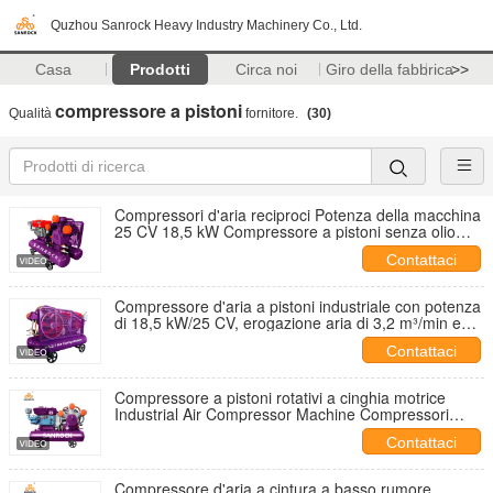
Quzhou Sanrock Heavy Industry Machinery Co., Ltd.
Casa
Prodotti
Circa noi
Giro della fabbrica
>>
compressore a pistoni
Qualità
fornitore.
(30)
Compressori d'aria reciproci Potenza della macchina
25 CV 18,5 kW Compressore a pistoni senza olio
Piccoli compressori d'aria
Contattaci
Compressore d'aria a pistoni industriale con potenza
di 18,5 kW/25 CV, erogazione aria di 3,2 m³/min e
pressione di esercizio di 7 bar
Contattaci
Compressore a pistoni rotativi a cinghia motrice
Industrial Air Compressor Machine Compressori
d'aria mobili in vendita
Contattaci
Compressore d'aria a cintura a basso rumore