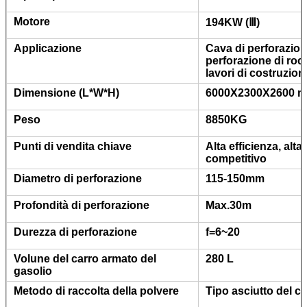
Motore
194KW (Ⅲ)
Applicazione
Cava di perforazion
perforazione di rocc
lavori di costruzion
Dimensione (L*W*H)
6000X2300X2600 mi
Peso
8850KG
Punti di vendita chiave
Alta efficienza, alt
competitivo
Diametro di perforazione
115-150mm
Profondità di perforazione
Max.30m
Durezza di perforazione
f=6~20
Volune del carro armato del
280 L
gasolio
Metodo di raccolta della polvere
Tipo asciutto del c