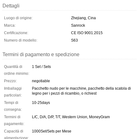
Dettagli
Luogo di origine:
Zhejiang, Cina
Marca:
Sanrock
Certificazione:
CE ISO 9001:2015
Numero di modello:
S63
Termini di pagamento e spedizione
Quantità di
1 Set / Sets
ordine minimo:
Prezzo:
negotiable
Imballaggi
Pacchetto nudo per le macchine, pacchetto della scatola di
legno per i pezzi di ricambio, o richiest
particolari:
Tempi di
10-25days
consegna:
Termini di
L/C, D/A, D/P, T/T, Western Union, MoneyGram
pagamento:
Capacità di
1000Set/Sets per Mese
alimentazione: