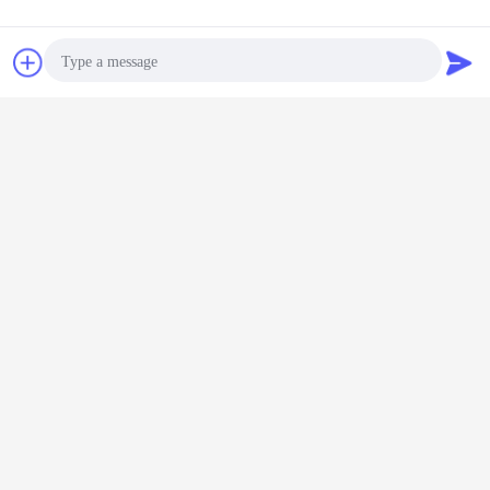
Chiacchierare
Richiedere un
preventivo
Photo
Video Call
Audio Call