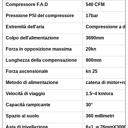
Compressore F.A.D
540 CFM
Pressione PSI del compressore
17bar
Estremità dell'aria
Compressione a due
Colpo dell'alimentazione
3690mm
Forza in opposizione massima
20kn
Lunghezza della compensazione
900mm
Forza ascensionale
kn 25
Metodo di alimentazione
catena di motor+rol
Velocità di viaggio
1.5~4 km/ora
Capacità rampicante
30°
Spazio al suolo
360 millimetri
Asta di trivellazione
6+1, φ 76mmX3000