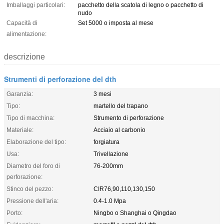
Imballaggi particolari:
pacchetto della scatola di legno o pacchetto di
nudo
Capacità di
Set 5000 o imposta al mese
alimentazione:
descrizione
Strumenti di perforazione del dth
Garanzia:
3 mesi
Tipo:
martello del trapano
Tipo di macchina:
Strumento di perforazione
Materiale:
Acciaio al carbonio
Elaborazione del tipo:
forgiatura
Usa:
Trivellazione
Diametro del foro di
76-200mm
perforazione:
Stinco del pezzo:
CIR76,90,110,130,150
Pressione dell'aria:
0.4-1.0 Mpa
Porto:
Ningbo o Shanghai o Qingdao