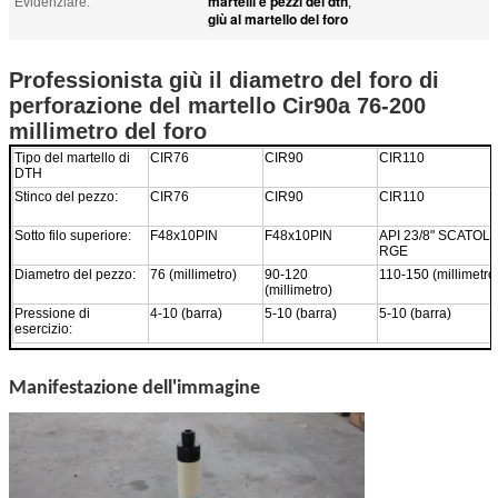
martelli e pezzi del dth
Evidenziare:
,
giù al martello del foro
Professionista giù il diametro del foro di
perforazione del martello Cir90a 76-200
millimetro del foro
Tipo del martello di
CIR76
CIR90
CIR110
DTH
Stinco del pezzo:
CIR76
CIR90
CIR110
Sotto filo superiore:
F48x10PIN
F48x10PIN
API 23/8" SCATOLA
RGE
Diametro del pezzo:
76 (millimetro)
90-120
110-150 (millimetro
(millimetro)
Pressione di
4-10 (barra)
5-10 (barra)
5-10 (barra)
esercizio:
Manifestazione dell'immagine