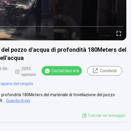
 del pozzo d'acqua di profondità 180Meters del
dell'acqua
3-06-
2093
Contattaci ora
Condividi
opinioni
rapano del cingolo
 profondità 180Meters del materiale di trivellazione del pozzo
...
Guarda di più
Lasciate un messaggio.