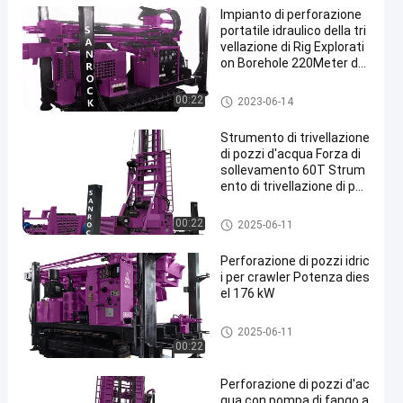
Impianto di perforazione
portatile idraulico della tri
vellazione di Rig Explorati
on Borehole 220Meter del
trapano del pozzo d'acqu
a
Impianto di perforazione della
00:22
2023-06-14
trivellazione dell'acqua del cin
golo
Strumento di trivellazione
di pozzi d'acqua Forza di
sollevamento 60T Strum
ento di trivellazione di poz
zi di acqua
Impianto di perforazione della
00:22
2025-06-11
trivellazione dell'acqua del cin
golo
Perforazione di pozzi idric
i per crawler Potenza dies
el 176 kW
Impianto di perforazione della
2025-06-11
trivellazione dell'acqua del cin
00:22
golo
Perforazione di pozzi d'ac
qua con pompa di fango a