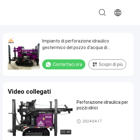
Impianto di perforazione idraulico
geotermico del pozzo d'acqua di
profondità 180Meters del materiale di
trivellazione del pozzo trivellato dell'acqua
Contattaci ora
Scopri di più
Video collegati
Perforazione idraulica per
pozzi idrici
Impianto di perforazione della
2024-04-17
trivellazione dell'acqua del cin
golo
00:40