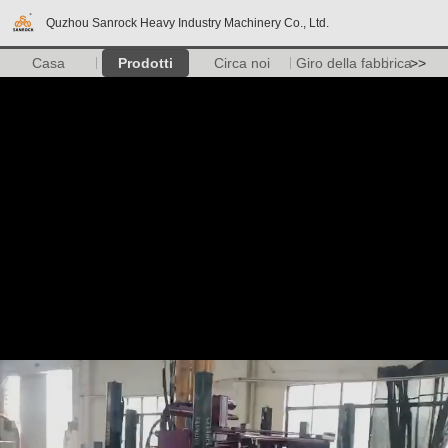
Quzhou Sanrock Heavy Industry Machinery Co., Ltd.
Casa
Prodotti
Circa noi
Giro della fabbrica
>>