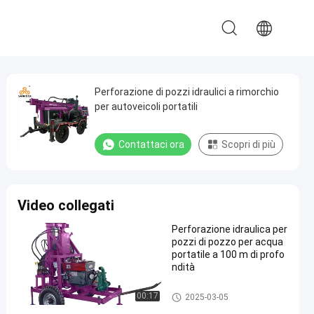
Perforazione di pozzi idraulici a rimorchio
per autoveicoli portatili
Contattaci ora
Scopri di più
Video collegati
Perforazione idraulica per
pozzi di pozzo per acqua
portatile a 100 m di profo
ndità
Impianto di perforazione della
00:17
2025-03-05
trivellazione dell'acqua monta