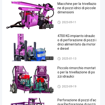
to rimorchio
Macchine per la trivellazio
ne di pozzi idrici di piccole
dimensioni
Impianto di perforazione della
2023-09-11
trivellazione dell'acqua monta
00:44
to rimorchio
4700 KG impianto idraulic
o di perforazione di pozzi i
drici alimentato da motor
e diesel
Impianto di perforazione della
00:22
2025-01-13
trivellazione dell'acqua monta
to rimorchio
Piccolo rimorchio montat
o per la trivellazione di po
zzi idraulici
Impianto di perforazione della
2023-09-19
trivellazione dell'acqua monta
00:35
to rimorchio
Perforazione di pozzi d'ac
qua Perforazione di pozzi