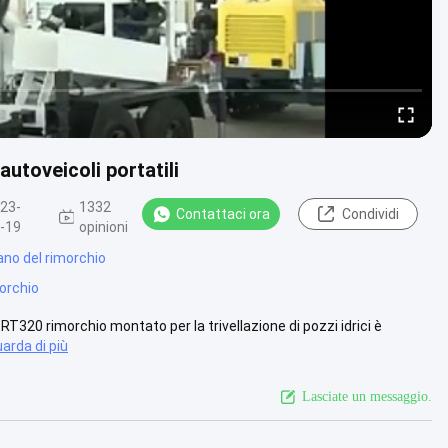
autoveicoli portatili
23-
1332
Contattaci ora
Condividi
-19
opinioni
ano del rimorchio
morchio
 SRT320 rimorchio montato per la trivellazione di pozzi idrici è
arda di più
Lasciate un messaggio.